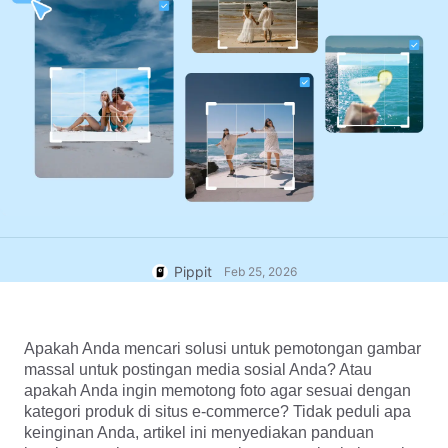
Pusat Bantuan
7 Ide Poster Promosi
Akun Pengguna
Kiat Bisnis
Manajemen Aset
Poster Produk Bertenaga AI
Penerbitan dan Analisis
5 Jenis Video Bisnis Teratas
Gambar Produk
Gambar Produk AI
Latar Belakang Produk yang
Solusi Video Sekali Klik
Hasilkan foto produk yang tampak
Dihasilkan AI
profesional dalam jumlah banyak
dengan mudah.
Melibatkan Tips Poster
Peningkat Penjualan
Tips Media Sosial
Pippit
Feb 25, 2026
Buat Foto Sampul Facebook
Panduan Iklan Video TikTok
Apakah Anda mencari solusi untuk pemotongan gambar 
massal untuk postingan media sosial Anda? Atau 
apakah Anda ingin memotong foto agar sesuai dengan 
Edit Sekarang
kategori produk di situs e-commerce? Tidak peduli apa 
Avatar dan Suara AI
keinginan Anda, artikel ini menyediakan panduan 