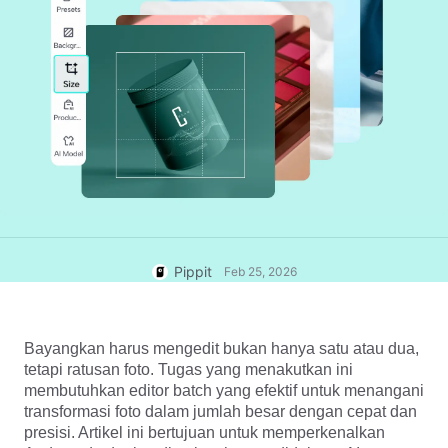
Pusat Bantuan
7 Ide Poster Promosi
Akun Pengguna
Kiat Bisnis
Manajemen Aset
Poster Produk Bertenaga AI
Penerbitan dan Analisis
5 Jenis Video Bisnis Teratas
Gambar Produk
Gambar Produk AI
Latar Belakang Produk yang
Solusi Video Sekali Klik
Hasilkan foto produk yang tampak
Dihasilkan AI
profesional dalam jumlah banyak
dengan mudah.
Melibatkan Tips Poster
Peningkat Penjualan
Tips Media Sosial
Pippit
Feb 25, 2026
Buat Foto Sampul Facebook
Panduan Iklan Video TikTok
Bayangkan harus mengedit bukan hanya satu atau dua, 
tetapi ratusan foto. Tugas yang menakutkan ini 
membutuhkan editor batch yang efektif untuk menangani 
Edit Sekarang
transformasi foto dalam jumlah besar dengan cepat dan 
Avatar dan Suara AI
presisi. Artikel ini bertujuan untuk memperkenalkan 