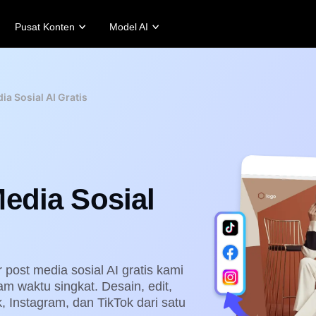
Pusat Konten
Model AI
ita Pelanggan
Kiat Promosi
Pusat Bantuan
Kiat Bisnis
ftGeek's Story
Buat Video Promo Peningkat Penjualan
Akun Pengguna
Poster Produk Be
a Sosial AI Gratis
 Smart's Story
10 Ide Video Promo
Manajemen Aset
5 Jenis Video Bis
ep Shop's Story
Template Video Promo Teratas Situs Web
Penerbitan dan Analisis
Latar Belakang Pr
 Studio Art's Story
7 Ide Poster Promosi
Gambar Produk
Melibatkan Tips P
er Brand Fashion's Story
Solusi Video Sekali Klik
edia Sosial
bar Produk AI
Avatar dan Suara AI
ilkan foto produk yang
Akses beragam avatar dan suara
pak profesional dalam jumlah
AI yang realistis untuk
yak dengan mudah.
meningkatkan commerce di
media sosial.
rn more
Learn more
post media sosial AI gratis kami
m waktu singkat. Desain, edit,
 Instagram, dan TikTok dari satu