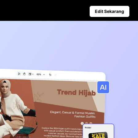
Edit Sekarang
Tips Media Sosial
rtenaga AI
Buat Foto Sampul Facebook
nis Teratas
Panduan Iklan Video TikTok
oduk yang Dihasilkan AI
oster Peningkat Penjualan
Penerbitan dan Analitik
Jadwalkan konten di media sosial
terlebih dahulu untuk penerbitan
otomatis di berbagai platform.
Learn more