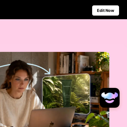
Edit Now
Social Media Tips
Create Facebook Cover Photos
deos
TikTok Video Advertising Guide
ground
How to Cut YouTube Video
ster Tips
Crop Videos for Instagram
Auto-Publishing and Analytics
Schedule social content in
advance for auto-publishing
across multiple platforms,
ensuring timely delivery and
insightful analytics.
Learn more