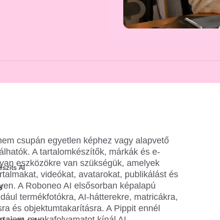
nem csupán egyetlen képhez vagy alapvető 
lhatók. A tartalomkészítők, márkák és e-
lyan eszközökre van szükségük, amelyek 
szíts AI
rtalmakat, videókat, avatarokat, publikálást és 
lyen. A Roboneo AI elsősorban képalapú 
l
dául termékfotókra, AI-hátterekre, matricákra, 
tásra és objektumtakarításra. A Pippit ennél 
rtalom-munkafolyamatot kínál AI 