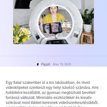
User Account
7 Promotional Poster Ideas
Assets Management
Business Tips
Publishing and Analytics
AI-Powered Product Posters
Product Images
Top 5 Types of Business
One-click Video Solution
Videos
AI-Generated Product
AI Product Images
Campaign
Background
Effortlessly generate professional
product photos in batches for
Meet Pippit
Engaging Sales-Boosting
Shopify, TikTok Shop, Amazon,
Poster Tips
and other marketplaces.
Pippit
Social Media Tips
May 19, 2025
Create Facebook Cover Photos
TikTok Video Advertising Guide
Egy fiatal szakember ül a kis lakásukban, és rövid
How to Cut YouTube Video
videoklipeket szerkeszt egy helyi kávézó számára. Ami
Crop Videos for Instagram
hobbiként kezdődött, az gyorsan megbízható bevételi
Edit Now
forrássá változott. Minimális eszközökkel és kreatív
szikrával most többet keresnek videószerkesztésükből,