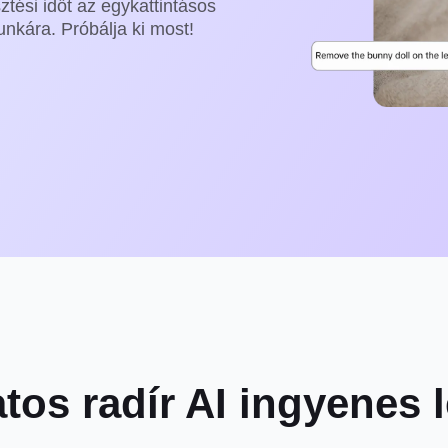
ztési időt az egykattintásos
nkára. Próbálja ki most!
atos radír AI ingyenes 