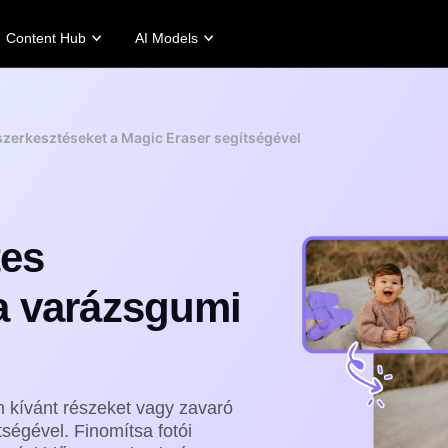
Content Hub
AI Models
tories
Promotion Tips
Help Center
Business Tips
Campaign
Story
Make Sales-Boosting Promo Videos
User Account
AI-Powered Product Posters
Meet Pippit
szerkesztéseket a Magic Eraser segítségével
 Story
10 Promo Video Ideas
Assets Management
Top 5 Types of Business Vi
 Story
Top Promo Video Template Websites
Publishing and Analytics
AI-Generated Product Back
rt's Story
7 Promotional Poster Ideas
Product Images
Engaging Sales-Boosting Po
Fashion's Story
One-click Video Solution
tes
Product Images
AI Avatars and Voices
rtlessly generate professional
Access a diverse range of
a varázsgumi
uct photos in batches for
realistic AI avatars and voices to
pify, TikTok Shop, Amazon,
elevate social commerce, making
 other marketplaces.
video production scalable and
engaging.
rn more
Learn more
m kívánt részeket vagy zavaró
ségével. Finomítsa fotói