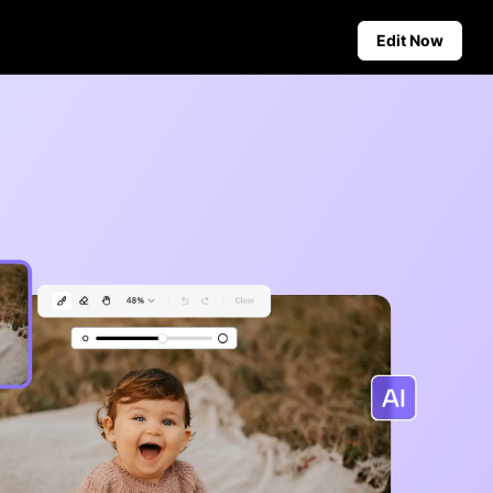
Edit Now
Social Media Tips
Create Facebook Cover Photos
deos
TikTok Video Advertising Guide
ground
How to Cut YouTube Video
ster Tips
Crop Videos for Instagram
Auto-Publishing and Analytics
Schedule social content in
advance for auto-publishing
across multiple platforms,
ensuring timely delivery and
insightful analytics.
Learn more