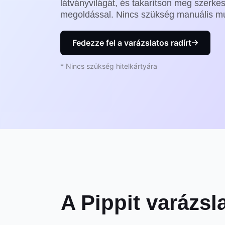
látványvilágát, és takarítson meg szerkes
megoldással. Nincs szükség manuális mu
Fedezze fel a varázslatos radírt
* Nincs szükség hitelkártyára
A Pippit varázsl