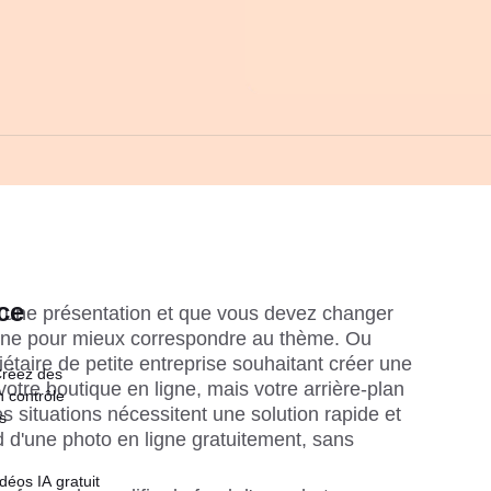
ce
une présentation et que vous devez changer 
igne pour mieux correspondre au thème. Ou 
étaire de petite entreprise souhaitant créer une 
Créez des
otre boutique en ligne, mais votre arrière-plan 
n contrôle
 situations nécessitent une solution rapide et 
s
d d'une photo en ligne gratuitement, sans 
déos IA gratuit