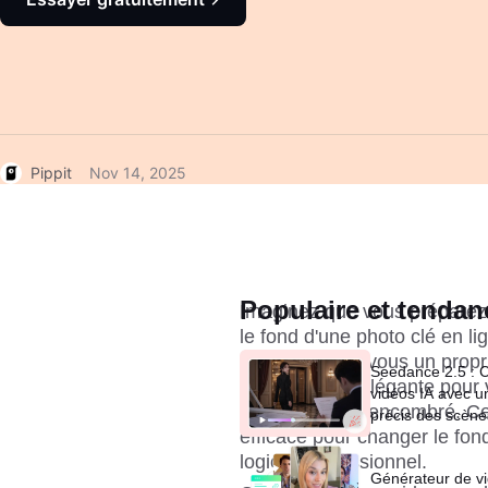
Pippit
Nov 14, 2025
Populaire et tendan
Imaginez que vous préparez 
le fond d'une photo clé en l
peut-être êtes-vous un propri
Seedance 2.5 : 
photo produit élégante pour v
vidéos IA avec u
actuel est trop encombré. Ces
précis des scène
efficace pour changer le fon
logiciel professionnel.
Générateur de vi