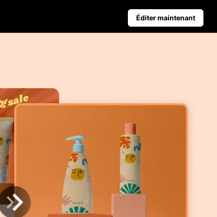
Éditer maintenant
Conseils aux entreprises
nt les ventes
Affiches de produits alimentées par IA
Top 5 des types de vidéos d'affaires
romotionnelles
iques
Contexte du produit généré par IA
Conseils d'affiches attrayants pour stimuler les ve
 clic
Publication automatique et
données analytiques
planifie à l'avance ton contenu
sur les réseaux sociaux pour une
publication automatique sur
plusieurs plateformes.
Learn more