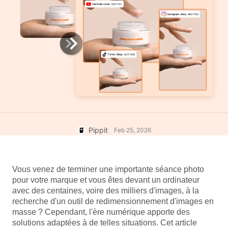
promotionnelles
Lover Brand Fashion's Story
Meilleurs sites Web de
modèles de vidéos
Centre d'aide
promotionnelles
Compte d'utilisateur
7 idées d'affiches
promotionnelles
Gestion des ressources
Publication et données
Conseils aux entreprises
analytiques
Images de produits IA
Images de produits
Affiches de produits alimentées
génère sans effort des photos de
par IA
produits professionnelles de
Solution pour des vidéos en
manière groupée.
un clic
Top 5 des types de vidéos
d'affaires
Pippit
Feb 25, 2026
Contexte du produit généré par
IA
Conseils d'affiches attrayants
Vous venez de terminer une importante séance photo 
pour stimuler les ventes
pour votre marque et vous êtes devant un ordinateur 
avec des centaines, voire des milliers d'images, à la 
Conseils sur les médias
Éditer maintenant
sociaux
recherche d'un outil de redimensionnement d'images en 
masse ? Cependant, l'ère numérique apporte des 
Créer des photos de
solutions adaptées à de telles situations. Cet article 
couverture Facebook