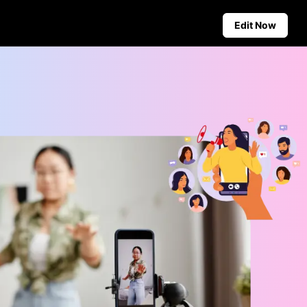
Edit Now
Social Media Tips
Create Facebook Cover Photos
deos
TikTok Video Advertising Guide
ground
How to Cut YouTube Video
ster Tips
Crop Videos for Instagram
Auto-Publishing and Analytics
Schedule social content in
advance for auto-publishing
across multiple platforms,
ensuring timely delivery and
insightful analytics.
Learn more