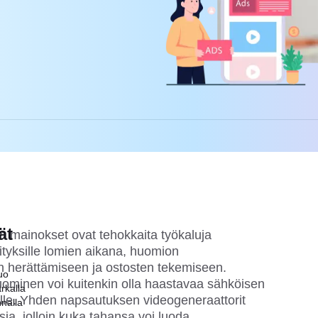
ät
an mainokset ovat tehokkaita työkaluja
tyksille lomien aikana, huomion
 herättämiseen ja ostosten tekemiseen.
uo
uominen voi kuitenkin olla haastavaa sähköisen
rkalla
ille. Yhden napsautuksen videogeneraattorit
nnalla
sia, jolloin kuka tahansa voi luoda