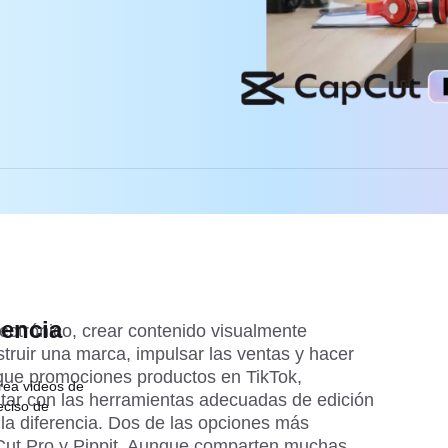
dencia
ectrónico, crear contenido visualmente
nstruir una marca, impulsar las ventas y hacer
 que promociones productos en TikTok,
rea videos de
ntar con las herramientas adecuadas de edición
eciso de
la diferencia. Dos de las opciones más
ut Pro
y
Pippit
. Aunque comparten muchas