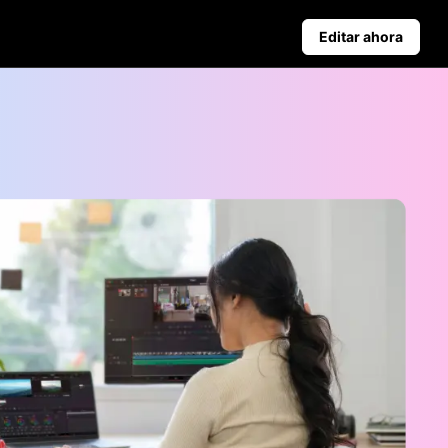
Editar ahora
Consejos De Negocios
s
Carteles de productos alimentados por IA
Top 5 Tipos De Videos De Negocios
Antecedentes de productos generados por IA
Atractivos consejos para aumentar las ventas de carteles
Publicación automática y
estadísticas
programa el contenido para
redes sociales por adelantado y
así podrás publicar
automáticamente en varias
plataformas.
Learn more