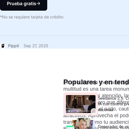
Prueba gratis
*No se requiere tarjeta de crédito
Pippit
Sep 27, 2025
Populares y en ten
En el bullicioso mercado digi
multitud es una tarea monu
compitiendo por atención, la
Seedance 2.5: C
pueden ser el faro que difer
IA con control pr
destacando en el ruido, caut
escenas
atractivos. Aprovecha el po
transforma cómo tu audiencia
Generador de vi
Bienvenido a la vibrante fron