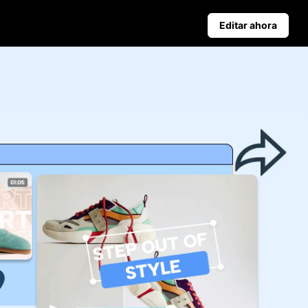
Editar ahora
Consejos De Negocios
s
Carteles de productos alimentados por IA
Top 5 Tipos De Videos De Negocios
Antecedentes de productos generados por IA
Atractivos consejos para aumentar las ventas de carteles
Publicación automática y
estadísticas
programa el contenido para
redes sociales por adelantado y
así podrás publicar
automáticamente en varias
plataformas.
Learn more