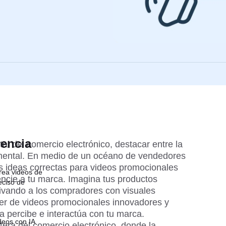
dencia
tal del comercio electrónico, destacar entre la 
mental. En medio de un océano de vendedores 
s ideas correctas para videos promocionales 
rea videos de
encie a tu marca. Imagina tus productos 
eciso de
ivando a los compradores con visuales 
der de videos promocionales innovadores y 
 percibe e interactúa con tu marca. 
deos con IA
tera del comercio electrónico, donde la 