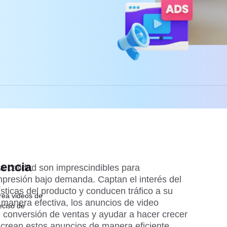
dencia
a calidad son imprescindibles para
presión bajo demanda. Captan el interés del
rísticas del producto y conducen tráfico a su
rea videos de
manera efectiva, los anuncios de video
eciso de
conversión de ventas y ayudar a hacer crecer
crean estos anuncios de manera eficiente,