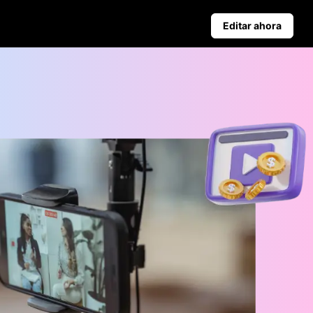
Editar ahora
Consejos De Negocios
s
Carteles de productos alimentados por IA
Top 5 Tipos De Videos De Negocios
Antecedentes de productos generados por IA
Atractivos consejos para aumentar las ventas de carteles
Publicación automática y
estadísticas
programa el contenido para
redes sociales por adelantado y
así podrás publicar
automáticamente en varias
plataformas.
Learn more