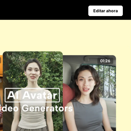
Editar ahora
Consejos De Negocios
s
Carteles de productos alimentados por IA
Top 5 Tipos De Videos De Negocios
Antecedentes de productos generados por IA
Atractivos consejos para aumentar las ventas de carteles
Publicación automática y
estadísticas
programa el contenido para
redes sociales por adelantado y
así podrás publicar
automáticamente en varias
plataformas.
Learn more