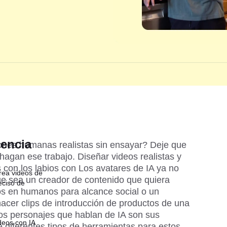
dencia
nes humanas realistas sin ensayar? Deje que 
hagan ese trabajo. Diseñar videos realistas y 
con los labios con Los avatares de IA ya no 
rea videos de
ue sea un creador de contenido que quiera 
eciso de
os en humanos para alcance social o un 
cer clips de introducción de productos de una 
os personajes que hablan de IA son sus 
deos con IA
e diferentes tipos de herramientas para estos 