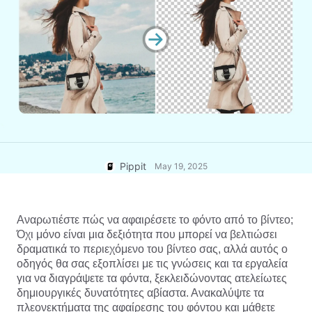
User Account
7 Promotional Poster Ideas
Assets Management
Business Tips
Publishing and Analytics
AI-Powered Product Posters
Product Images
Top 5 Types of Business
One-click Video Solution
Videos
AI-Generated Product
AI Product Images
Campaign
Background
Effortlessly generate professional
product photos in batches for
Meet Pippit
Engaging Sales-Boosting
Shopify, TikTok Shop, Amazon,
Poster Tips
and other marketplaces.
Pippit
May 19, 2025
Social Media Tips
Create Facebook Cover Photos
Αναρωτιέστε πώς να αφαιρέσετε το φόντο από το βίντεο; 
TikTok Video Advertising Guide
Όχι μόνο είναι μια δεξιότητα που μπορεί να βελτιώσει 
How to Cut YouTube Video
δραματικά το περιεχόμενο του βίντεο σας, αλλά αυτός ο 
οδηγός θα σας εξοπλίσει με τις γνώσεις και τα εργαλεία 
Crop Videos for Instagram
Edit Now
για να διαγράψετε τα φόντα, ξεκλειδώνοντας ατελείωτες 
δημιουργικές δυνατότητες αβίαστα. Ανακαλύψτε τα 
πλεονεκτήματα της αφαίρεσης του φόντου και μάθετε 