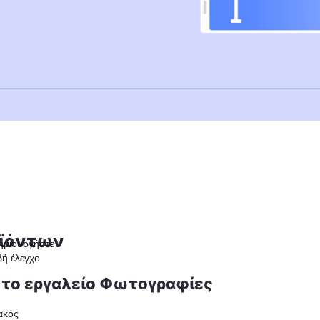
ϊόντων
ημιουργήστε
βή έλεγχο
το εργαλείο Φωτογραφίες
ακός