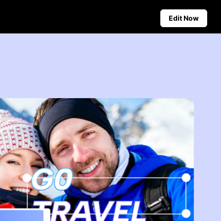
Edit Now
Social Media Tips
Create Facebook Cover Photos
deos
TikTok Video Advertising Guide
ground
How to Cut YouTube Video
ster Tips
Crop Videos for Instagram
Auto-Publishing and Analytics
Schedule social content in
advance for auto-publishing
across multiple platforms,
ensuring timely delivery and
insightful analytics.
Learn more