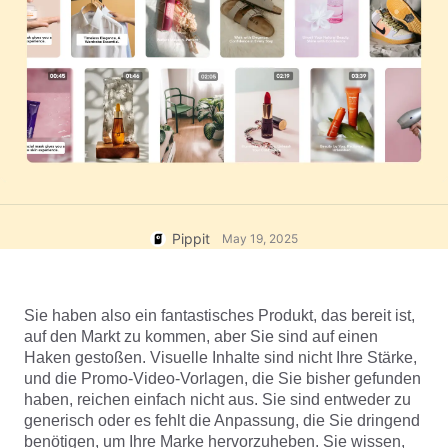
Hilfezentrum
7 Werbeplakat-Ideen
Nutzer*innenkonto
Tipps für Unternehmen
Asset-Verwaltung
KI-gestützte Produktposter
Veröffentlichung und Analyse
Die 5 wichtigsten Arten von
Produktbilder
Geschäftsvideos
KI-Produktbilder
1-Klick-Lösung für Videos
KI-generierter
Generiere mühelos professionelle
Produkthintergrund
Produktfotos im Batch-Verfahren.
Tipps für verkaufsfördernde
Poster
Pippit
May 19, 2025
Tipps für soziale Medien
Facebook-Cover-Fotos
Sie haben also ein fantastisches Produkt, das bereit ist, 
erstellen
auf den Markt zu kommen, aber Sie sind auf einen 
TikTok Video-Werbeleitfaden
Haken gestoßen. Visuelle Inhalte sind nicht Ihre Stärke, 
und die Promo-Video-Vorlagen, die Sie bisher gefunden 
Jetzt bearbeiten
haben, reichen einfach nicht aus. Sie sind entweder zu 
KI-Avatare und -Stimmen
generisch oder es fehlt die Anpassung, die Sie dringend 
Nutze eine Vielzahl realistischer
benötigen, um Ihre Marke hervorzuheben. Sie wissen, 