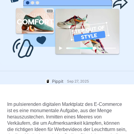
Hilfezentrum
7 Werbeplakat-Ideen
Nutzer*innenkonto
Tipps für Unternehmen
Asset-Verwaltung
KI-gestützte Produktposter
Veröffentlichung und Analyse
Die 5 wichtigsten Arten von
Produktbilder
Geschäftsvideos
KI-Produktbilder
1-Klick-Lösung für Videos
KI-generierter
Generiere mühelos professionelle
Produkthintergrund
Produktfotos im Batch-Verfahren.
Tipps für verkaufsfördernde
Poster
Tipps für soziale Medien
Pippit
Sep 27, 2025
Facebook-Cover-Fotos
erstellen
TikTok Video-Werbeleitfaden
Im pulsierenden digitalen Marktplatz des E-Commerce 
ist es eine monumentale Aufgabe, aus der Menge 
herauszustechen. Inmitten eines Meeres von 
Jetzt bearbeiten
Verkäufern, die um Aufmerksamkeit kämpfen, können 
KI-Avatare und -Stimmen
die richtigen Ideen für Werbevideos der Leuchtturm sein, 
Nutze eine Vielzahl realistischer