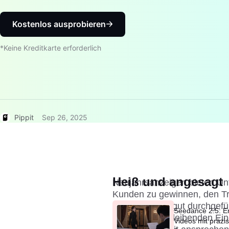
Kostenlos ausprobieren
*Keine Kreditkarte erforderlich
Pippit
Sep 26, 2025
Heiß und angesagt
Neujahrsanzeigen bieten Unt
Kunden zu gewinnen, den Tra
erhöhen. Eine gut durchgef
Seedance 2.5: Er
helfen, einen bleibenden Ein
Videos mit präzi