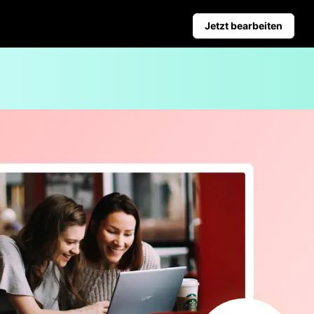
Jetzt bearbeiten
ür Unternehmen
Tipps für soziale Medien
tzte Produktposter
Facebook-Cover-Fotos erstel
chtigsten Arten von Geschäftsvideos
TikTok Video-Werbeleitfaden
ierter Produkthintergrund
r verkaufsfördernde Poster
Automatische Veröffentlichung
und Analyse
Plane Inhalte für soziale
Netzwerke vorab, um sie auf
mehreren Plattformen
automatisch zu veröffentlichen.
Learn more