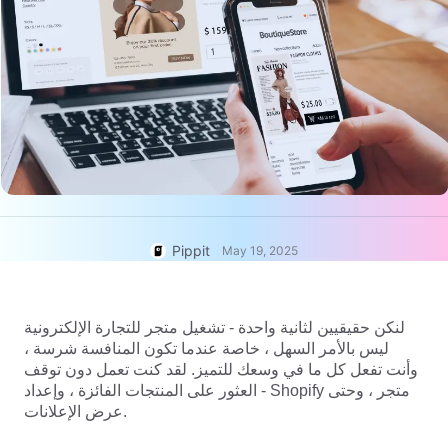
User Account
7 Promotional Poster Ideas
Assets Management
Business Tips
Publishing and Analytics
AI-Powered Product Posters
Product Images
Top 5 Types of Business
One-click Video Solution
Videos
AI-Generated Product
AI Product Images
Campaign
Background
Effortlessly generate professional
product photos in batches for
Meet Pippit
Engaging Sales-Boosting
Shopify, TikTok Shop, Amazon,
Poster Tips
and other marketplaces.
Pippit
May 19, 2025
Social Media Tips
Create Facebook Cover Photos
لنكن حقيقيين لثانية واحدة - تشغيل متجر للتجارة الإلكترونية
TikTok Video Advertising Guide
ليس بالأمر السهل ، خاصة عندما تكون المنافسة شرسة ،
How to Cut YouTube Video
وأنت تفعل كل ما في وسعك للتميز. لقد كنت تعمل دون توقف
Crop Videos for Instagram
- العثور على المنتجات الفائزة ، وإعداد Shopify متجر ، وحتى
Edit Now
عرض الإعلانات.