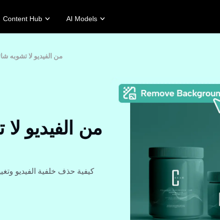
Content Hub
AI Models
tories
Promotion Tips
Help Center
Business Tips
Campaign
6 طرق سهلة لإزالة BG من الفيديو لا تشوب
Story
Make Sales-Boosting Promo Videos
User Account
AI-Powered Product Posters
Meet Pippit
 Story
10 Promo Video Ideas
Assets Management
Top 5 Types of Business Vi
 Story
Top Promo Video Template Websites
Publishing and Analytics
AI-Generated Product Back
rt's Story
7 Promotional Poster Ideas
Product Images
Engaging Sales-Boosting Po
Fashion's Story
One-click Video Solution
Product Images
AI Avatars and Voices
rtlessly generate professional
Access a diverse range of
uct photos in batches for
realistic AI avatars and voices to
pify, TikTok Shop, Amazon,
elevate social commerce, making
 other marketplaces.
video production scalable and
engaging.
rn more
Learn more