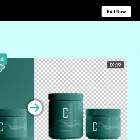
Edit Now
Social Media Tips
Create Facebook Cover Photos
deos
TikTok Video Advertising Guide
ground
How to Cut YouTube Video
ster Tips
Crop Videos for Instagram
Auto-Publishing and Analytics
Schedule social content in
advance for auto-publishing
across multiple platforms,
ensuring timely delivery and
insightful analytics.
Learn more