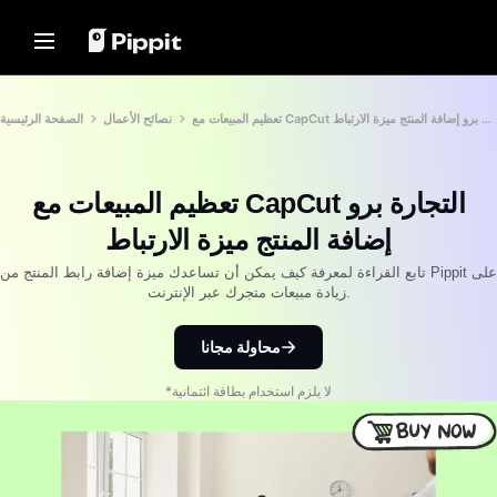
Solutions
Resources
Content Hub
AI Models
Home
Community
Image Tips
AI Models
الصفحة الرئيسية
نصائح الأعمال
تعظيم المبيعات مع CapCut التجارة برو إضافة المنتج ميزة الارتباط
Join Affiliate Program
Best Batch Editor for Editing
Seedream 5.0 Pro
Home
Photos
E-commerce PowerLab
Seedance 2.5
تعظيم المبيعات مع CapCut التجارة برو
Change Picture Background
Solutions
TikTok Ads Manager
Seedream
Online
إضافة المنتج ميزة الارتباط
Seedance
Best 8 Bulk Image Resizer in
Resources
Customer Stories
2024
Nano Banana Pro
تابع القراءة لمعرفة كيف يمكن أن تساعدك ميزة إضافة رابط المنتج من Pippit على
زيادة مبيعات متجرك عبر الإنترنت.
Content Hub
Transparent Backgrounds Tips
KraftGeek's Story
Paw Smart's Story
One-Click Video Solution
AI Models
محاولة مجانا
Promotion Tips
Instantly create engaging
Sleep Shop's Story
marketing videos by entering a
Make Sales-Boosting Promo
product link or uploading visuals
2911 Studio Art's Story
*لا يلزم استخدام بطاقة ائتمانية
Videos
with our AI-powered video
generator.
Lover Brand Fashion's Story
10 Promo Video Ideas
Top Promo Video Template
Help Center
Websites