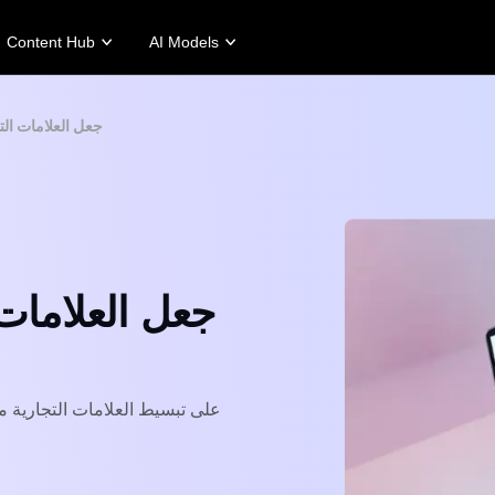
Content Hub
AI Models
tories
Promotion Tips
Help Center
Business Tips
Campaign
كيف يمكن لمولدات شعار AI جعل ا
Story
Make Sales-Boosting Promo Videos
User Account
AI-Powered Product Posters
Meet Pippit
 Story
10 Promo Video Ideas
Assets Management
Top 5 Types of Business Vi
 Story
Top Promo Video Template Websites
Publishing and Analytics
AI-Generated Product Back
rt's Story
7 Promotional Poster Ideas
Product Images
Engaging Sales-Boosting Po
Fashion's Story
One-click Video Solution
Product Images
AI Avatars and Voices
rtlessly generate professional
Access a diverse range of
uct photos in batches for
realistic AI avatars and voices to
pify, TikTok Shop, Amazon,
elevate social commerce, making
 other marketplaces.
video production scalable and
engaging.
rn more
Learn more