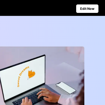
Edit Now
Social Media Tips
Create Facebook Cover Photos
deos
TikTok Video Advertising Guide
ground
How to Cut YouTube Video
ster Tips
Crop Videos for Instagram
Auto-Publishing and Analytics
Schedule social content in
advance for auto-publishing
across multiple platforms,
ensuring timely delivery and
insightful analytics.
Learn more