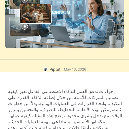
User Account
7 Promotional Poster Ideas
Assets Management
Business Tips
Publishing and Analytics
AI-Powered Product Posters
Product Images
Top 5 Types of Business
One-click Video Solution
Videos
AI-Generated Product
AI Product Images
Campaign
Background
Effortlessly generate professional
product photos in batches for
Meet Pippit
Engaging Sales-Boosting
Shopify, TikTok Shop, Amazon,
Poster Tips
and other marketplaces.
Pippit
May 13, 2026
Social Media Tips
Create Facebook Cover Photos
إجراءات تدفق العمل للذكاء الاصطناعي الفاعل تغير كيفية 
TikTok Video Advertising Guide
تصميم الشركات للأتمتة من خلال إضافة الذكاء، القدرة على 
How to Cut YouTube Video
التكيف، واتخاذ القرارات في العمليات اليومية. بدلاً من خطوات 
ثابتة، يمكن لهذه الأنظمة التخطيط، التصرف، والتحسين بمرور 
Crop Videos for Instagram
Edit Now
الوقت مع تدخل بشري محدود. توضح هذه المقالة كيفية عملها، 
مكوناتها الأساسية، ولماذا هي مهمة للعمليات الحديثة. 
تستكشف أيضًا حالات استخدام واقعية حيث تُحسن هذه 